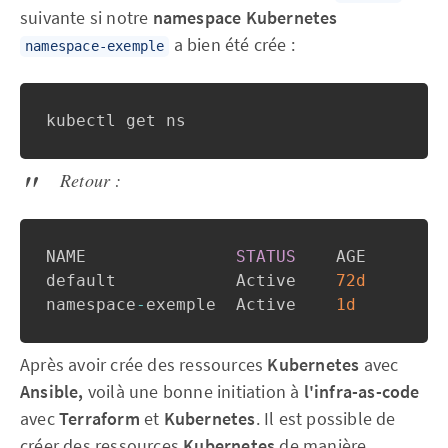
suivante si notre
namespace Kubernetes
a bien été crée :
namespace-exemple
kubectl get ns
Retour :
NAME               
STATUS
    AGE

default            Active    
72d
namespace
-
exemple  Active    
1d
Après avoir crée des ressources
Kubernetes
avec
Ansible,
voilà une bonne initiation à
l'infra-as-code
avec
Terraform
et
Kubernetes
. Il est possible de
créer des ressources
Kubernetes
de manière