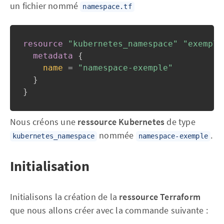
un fichier nommé
namespace.tf
resource 
"kubernetes_namespace"
"exemple
metadata
{
name
=
"namespace-exemple"
}
}
Nous créons une
ressource Kubernetes
de type
nommée
.
kubernetes_namespace
namespace-exemple
Initialisation
Initialisons la création de la
ressource Terraform
que nous allons créer avec la commande suivante :