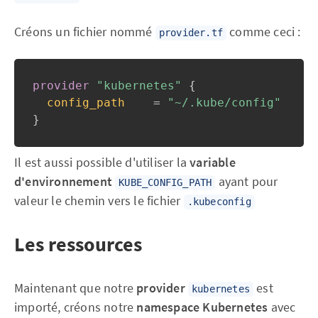
Créons un fichier nommé
comme ceci :
provider.tf
provider
 "kubernetes" 
{
config_path
=
"~/.kube/config"
}
Il est aussi possible d'utiliser la
variable
d'environnement
ayant pour
KUBE_CONFIG_PATH
valeur le chemin vers le fichier
.kubeconfig
Les ressources
Maintenant que notre
provider
est
kubernetes
importé, créons notre
namespace Kubernetes
avec