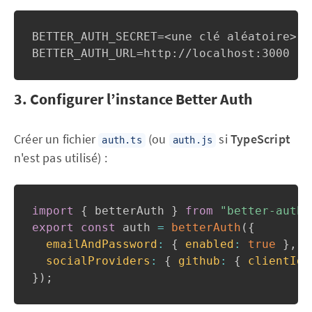
BETTER_AUTH_SECRET=<une clé aléatoire>

BETTER_AUTH_URL=http://localhost:3000  #
3. Configurer l’instance Better Auth
Créer un fichier
(ou
si
TypeScript
auth.ts
auth.js
n'est pas utilisé) :
import
{
 betterAuth 
}
from
"better-auth"
export
const
 auth 
=
betterAuth
(
{
emailAndPassword
:
{
enabled
:
true
}
,
socialProviders
:
{
github
:
{
clientId
:
}
)
;