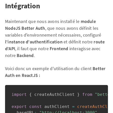
Intégration
Maintenant que nous avons installé le
module
NodeJS Better Auth
, que nous avons définit les
variables d'environnement nécessaires, configuré
l'instance d'authentification
et définit notre
route
d'API
, il faut que notre
Frontend
interagisse avec
notre
Backend
.
Voici donc un exemple d'utilisation du client
Better
Auth en ReactJS :
import
{
 createAuthClient 
}
from
"better
export
const
 authClient 
=
createAuthClie
  baseURL
:
"http://localhost:3000"
,