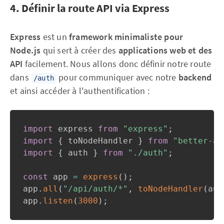
4. Définir la route API via Express
Express
est un
framework minimaliste pour
Node.js
qui sert à créer des
applications web et des
API
facilement. Nous allons donc définir notre route
dans
pour communiquer avec notre
backend
/auth
et ainsi accéder à l'authentification :
import
 express 
from
"express"
;
import
{
 toNodeHandler 
}
from
"better-au
import
{
 auth 
}
from
"./auth"
;
const
 app 
=
express
(
)
;
app
.
all
(
"/api/auth/*"
,
toNodeHandler
(
aut
app
.
listen
(
3000
)
;