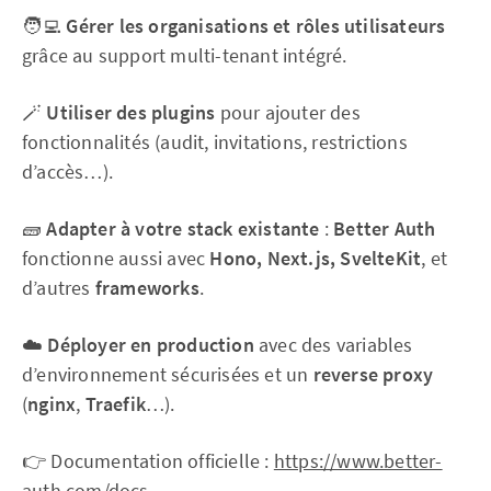
🧑‍💻
Gérer les organisations et rôles utilisateurs
grâce au support multi-tenant intégré.
🪄
Utiliser des plugins
pour ajouter des
fonctionnalités (audit, invitations, restrictions
d’accès…).
🧱
Adapter à votre stack existante
:
Better Auth
fonctionne aussi avec
Hono, Next.js, SvelteKit
, et
d’autres
frameworks
.
☁️
Déployer en production
avec des variables
d’environnement sécurisées et un
reverse proxy
(
nginx
,
Traefik
…).
👉 Documentation officielle :
https://www.better-
auth.com/docs