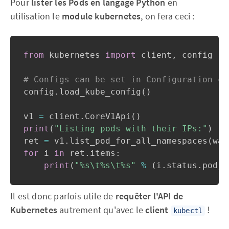
Pour
lister les Pods en langage Python
en
utilisation le
module kubernetes
, on fera ceci :
from
 kubernetes 
import
 client
,
 config

# Configs can be set in Configuration cl
config
.
load_kube_config
(
)
v1 
=
 client
.
CoreV1Api
(
)
print
(
"Listing pods with their IPs:"
)
ret 
=
 v1
.
list_pod_for_all_namespaces
(
wat
for
 i 
in
 ret
.
items
:
print
(
"%s\t%s\t%s"
%
(
i
.
status
.
pod_i
Il est donc parfois utile de
requêter l'API de
Kubernetes
autrement qu'avec le
client
!
kubectl