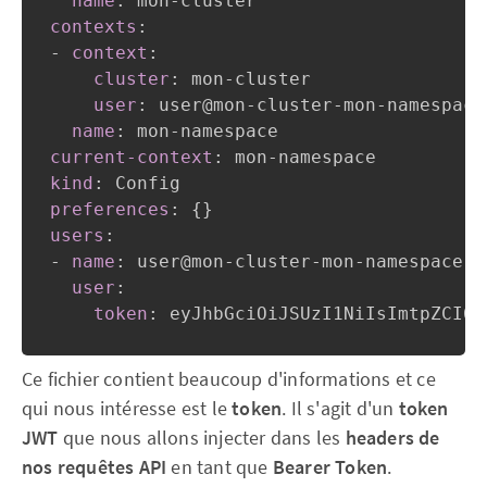
name
:
 mon
-
contexts
:
-
context
:
cluster
:
 mon
-
cluster

user
:
 user@mon
-
cluster
-
mon
-
namespace
name
:
 mon
-
current-context
:
 mon
-
kind
:
preferences
:
{
}
users
:
-
name
:
 user@mon
-
cluster
-
mon
-
namespace
-
t
user
:
token
:
 eyJhbGciOiJSUzI1NiIsImtpZCI6I
Ce fichier contient beaucoup d'informations et ce
qui nous intéresse est le
token
. Il s'agit d'un
token
JWT
que nous allons injecter dans les
headers de
nos requêtes API
en tant que
Bearer Token
.