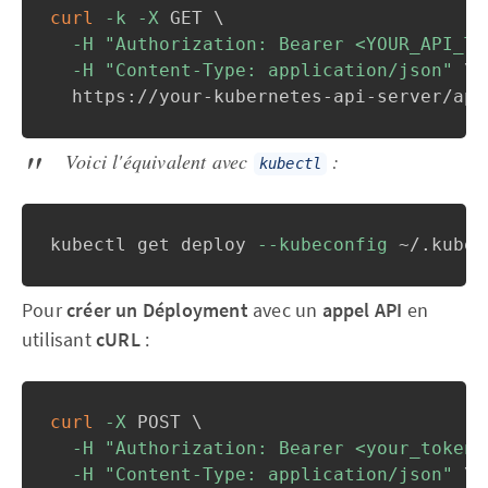
curl
-k
-X
 GET 
\
-H
"Authorization: Bearer <YOUR_API_TO
-H
"Content-Type: application/json"
\
  https://your-kubernetes-api-server/api
Voici l'équivalent avec
:
kubectl
kubectl get deploy 
--kubeconfig
 ~/.kube/
Pour
créer un Déployment
avec un
appel API
en
utilisant
cURL
:
curl
-X
 POST 
\
-H
"Authorization: Bearer <your_token>
-H
"Content-Type: application/json"
\