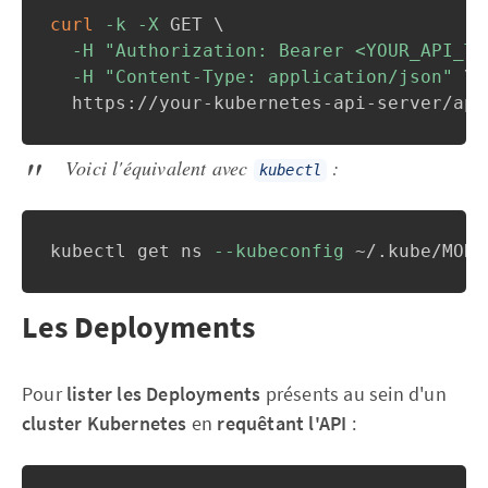
curl
-k
-X
 GET 
\
-H
"Authorization: Bearer <YOUR_API_TO
-H
"Content-Type: application/json"
\
  https://your-kubernetes-api-server/api
Voici l'équivalent avec
:
kubectl
kubectl get ns 
--kubeconfig
 ~/.kube/MON-
Les Deployments
Pour
lister les Deployments
présents au sein d'un
cluster Kubernetes
en
requêtant l'API
: