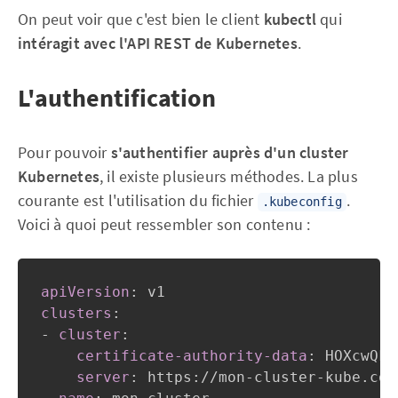
On peut voir que c'est bien le client
kubectl
qui
intéragit avec l'API REST de Kubernetes
.
L'authentification
Pour pouvoir
s'authentifier auprès d'un cluster
Kubernetes
, il existe plusieurs méthodes. La plus
courante est l'utilisation du fichier
.
.kubeconfig
Voici à quoi peut ressembler son contenu :
apiVersion
:
clusters
:
-
cluster
:
certificate-authority-data
:
 HOXcwQkF
server
:
 https
:
//mon
-
cluster
-
kube.com