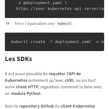
-d
 @deployment.yaml 
\
  https://your-kubernetes-api-server/api
Voici l'équivalent avec
:
kubectl
kubectl create 
-f
 deployment.yaml 
-n
 nam
Les SDKs
Il est aussi possible de
requêter l'API de
Kubernetes
autrement qu'avec
cURL
ou un tout
autre
client HTTP
, regardons comment le faire avec
un
module Python
.
Voici le
repository Github
du
client Kubernetes