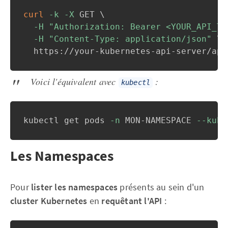
curl
-k
-X
 GET 
\
-H
"Authorization: Bearer <YOUR_API_TO
-H
"Content-Type: application/json"
\
  https://your-kubernetes-api-server/api
Voici l'équivalent avec
:
kubectl
kubectl get pods 
-n
 MON-NAMESPACE 
--kube
Les Namespaces
Pour
lister les namespaces
présents au sein d'un
cluster Kubernetes
en
requêtant l'API
: